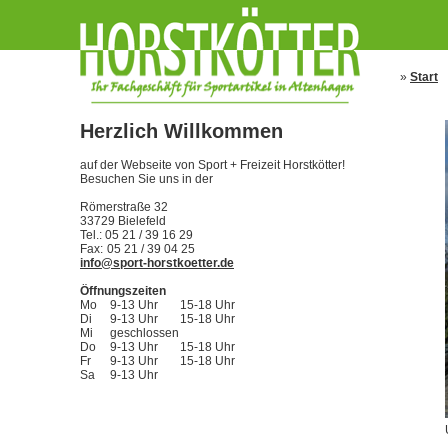
»
Start
Herzlich Willkommen
auf der Webseite von Sport + Freizeit Horstkötter!
Besuchen Sie uns in der
Römerstraße 32
33729 Bielefeld
Tel.: 05 21 / 39 16 29
Fax:
05 21 / 39 04 25
info@sport-horstkoetter.de
Öffnungszeiten
Mo
9-13 Uhr
15-18 Uhr
Di
9-13 Uhr
15-18 Uhr
Mi
geschlossen
Do
9-13 Uhr
15-18 Uhr
Fr
9-13 Uhr
15-18 Uhr
Sa
9-13 Uhr